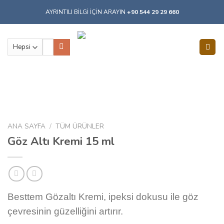
Skip
AYRINTILI BİLGİ İÇİN ARAYIN
+90 544 29 29 660
to
content
Ara:
ANA SAYFA
/
TÜM ÜRÜNLER
Göz Altı Kremi 15 ml
Besttem Gözaltı Kremi, ipeksi dokusu ile göz
çevresinin güzelliğini artırır.