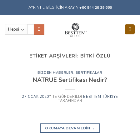
Skip
AYRINTILI BİLGİ İÇİN ARAYIN
+90 544 29 29 660
to
content
Ara:
ETIKET ARŞIVLERI:
BITKI ÖZLÜ
BIZDEN HABERLER
,
SERTIFIKALAR
NATRUE Sertifikası Nedir?
27 OCAK 2020
’' TE GÖNDERILDI
BESTTEM TÜRKIYE
TARAFINDAN
OKUMAYA DEVAM EDIN
→