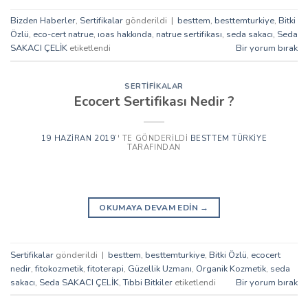
Bizden Haberler
,
Sertifikalar
gönderildi
|
besttem
,
besttemturkiye
,
Bitki
Özlü
,
eco-cert natrue
,
ıoas hakkında
,
natrue sertifikası
,
seda sakacı
,
Seda
SAKACI ÇELİK
etiketlendi
Bir yorum bırak
SERTIFIKALAR
Ecocert Sertifikası Nedir ?
19 HAZIRAN 2019
’' TE GÖNDERILDI
BESTTEM TÜRKIYE
TARAFINDAN
OKUMAYA DEVAM EDIN
→
Sertifikalar
gönderildi
|
besttem
,
besttemturkiye
,
Bitki Özlü
,
ecocert
nedir
,
fitokozmetik
,
fitoterapi
,
Güzellik Uzmanı
,
Organik Kozmetik
,
seda
sakacı
,
Seda SAKACI ÇELİK
,
Tıbbi Bitkiler
etiketlendi
Bir yorum bırak