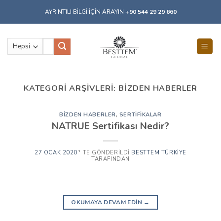
Skip
AYRINTILI BİLGİ İÇİN ARAYIN
+90 544 29 29 660
to
content
Ara:
KATEGORI ARŞIVLERI:
BIZDEN HABERLER
BIZDEN HABERLER
,
SERTIFIKALAR
NATRUE Sertifikası Nedir?
27 OCAK 2020
’' TE GÖNDERILDI
BESTTEM TÜRKIYE
TARAFINDAN
OKUMAYA DEVAM EDIN
→