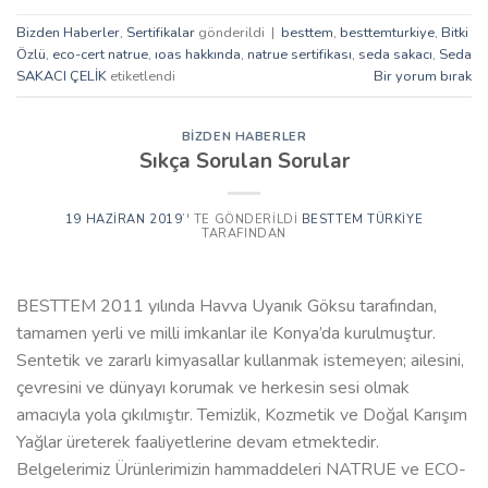
Bizden Haberler
,
Sertifikalar
gönderildi
|
besttem
,
besttemturkiye
,
Bitki
Özlü
,
eco-cert natrue
,
ıoas hakkında
,
natrue sertifikası
,
seda sakacı
,
Seda
SAKACI ÇELİK
etiketlendi
Bir yorum bırak
BIZDEN HABERLER
Sıkça Sorulan Sorular
19 HAZIRAN 2019
’' TE GÖNDERILDI
BESTTEM TÜRKIYE
TARAFINDAN
BESTTEM 2011 yılında Havva Uyanık Göksu tarafından,
tamamen yerli ve milli imkanlar ile Konya’da kurulmuştur.
Sentetik ve zararlı kimyasallar kullanmak istemeyen; ailesini,
çevresini ve dünyayı korumak ve herkesin sesi olmak
amacıyla yola çıkılmıştır. Temizlik, Kozmetik ve Doğal Karışım
Yağlar üreterek faaliyetlerine devam etmektedir.
Belgelerimiz Ürünlerimizin hammaddeleri NATRUE ve ECO-