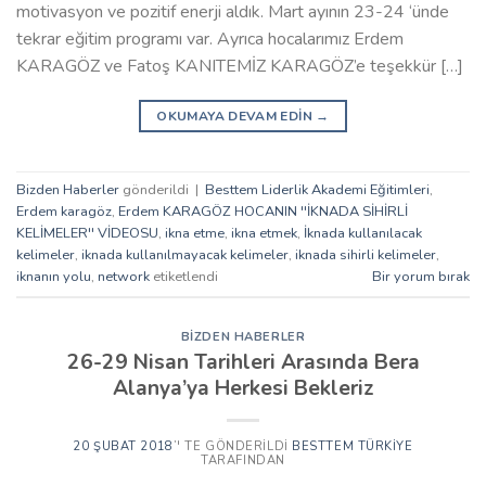
motivasyon ve pozitif enerji aldık. Mart ayının 23-24 ‘ünde
tekrar eğitim programı var. Ayrıca hocalarımız Erdem
KARAGÖZ ve Fatoş KANITEMİZ KARAGÖZ’e teşekkür […]
OKUMAYA DEVAM EDIN
→
Bizden Haberler
gönderildi
|
Besttem Liderlik Akademi Eğitimleri
,
Erdem karagöz
,
Erdem KARAGÖZ HOCANIN ''İKNADA SİHİRLİ
KELİMELER'' VİDEOSU
,
ikna etme
,
ikna etmek
,
İknada kullanılacak
kelimeler
,
iknada kullanılmayacak kelimeler
,
iknada sihirli kelimeler
,
iknanın yolu
,
network
etiketlendi
Bir yorum bırak
BIZDEN HABERLER
26-29 Nisan Tarihleri Arasında Bera
Alanya’ya Herkesi Bekleriz
20 ŞUBAT 2018
’' TE GÖNDERILDI
BESTTEM TÜRKIYE
TARAFINDAN