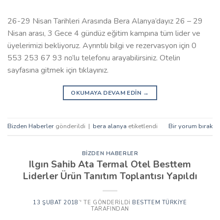
26-29 Nisan Tarihleri Arasında Bera Alanya’dayız 26 – 29
Nisan arası, 3 Gece 4 gündüz eğitim kampına tüm lider ve
üyelerimizi bekliyoruz. Ayrıntılı bilgi ve rezervasyon için 0
553 253 67 93 no’lu telefonu arayabilirsiniz. Otelin
sayfasına gitmek için tıklayınız.
OKUMAYA DEVAM EDIN
→
Bizden Haberler
gönderildi
|
bera alanya
etiketlendi
Bir yorum bırak
BIZDEN HABERLER
Ilgın Sahib Ata Termal Otel Besttem
Liderler Ürün Tanıtım Toplantısı Yapıldı
13 ŞUBAT 2018
’' TE GÖNDERILDI
BESTTEM TÜRKIYE
TARAFINDAN