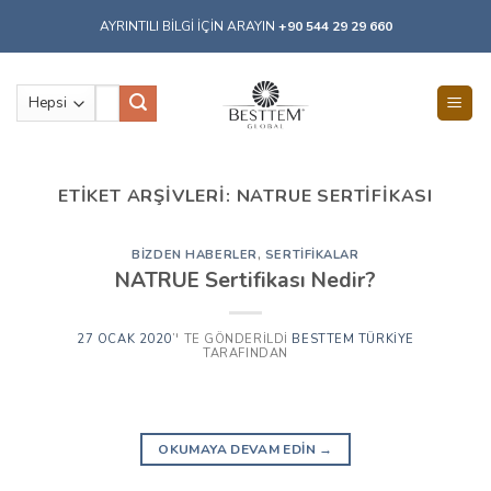
Skip
AYRINTILI BİLGİ İÇİN ARAYIN
+90 544 29 29 660
to
content
Ara:
ETIKET ARŞIVLERI:
NATRUE SERTIFIKASI
BIZDEN HABERLER
,
SERTIFIKALAR
NATRUE Sertifikası Nedir?
27 OCAK 2020
’' TE GÖNDERILDI
BESTTEM TÜRKIYE
TARAFINDAN
OKUMAYA DEVAM EDIN
→