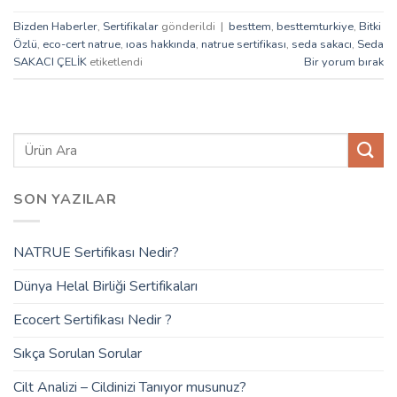
Bizden Haberler
,
Sertifikalar
gönderildi
|
besttem
,
besttemturkiye
,
Bitki
Özlü
,
eco-cert natrue
,
ıoas hakkında
,
natrue sertifikası
,
seda sakacı
,
Seda
SAKACI ÇELİK
etiketlendi
Bir yorum bırak
SON YAZILAR
NATRUE Sertifikası Nedir?
Dünya Helal Birliği Sertifikaları
Ecocert Sertifikası Nedir ?
Sıkça Sorulan Sorular
Cilt Analizi – Cildinizi Tanıyor musunuz?